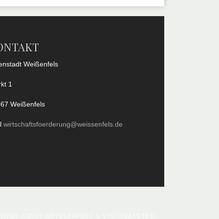
ONTAKT
enstadt Weißenfels
kt 1
67 Weißenfels
l
wirtschaftsfoerderung@weissenfels.de
 BIWAQ STADT WEISSENFELS & VISIONMASTER