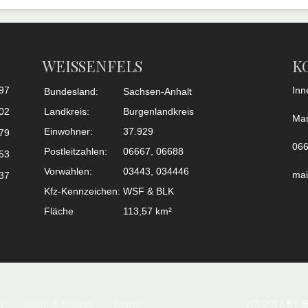
WEISSENFELS
K
97
Inn
Bundesland:
Sachsen-Anhalt
02
Landkreis:
Burgenlandkreis
Mar
Einwohner:
37.929
79
066
Postleitzahlen:
06667, 06688
53
Vorwahlen:
03443, 034446
mai
37
Kfz-Kennzeichen:
WSF & BLK
Fläche
113,57 km²
n
Kultur & Freizeit
Ämter
(C) 2017 BY