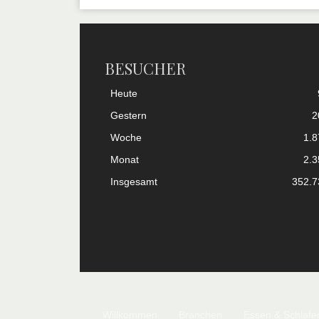
BESUCHER
Heute
Gestern
2
Woche
1.8
Monat
2.3
Insgesamt
352.7
Willkommen
Branchen
Essen & Schlafe