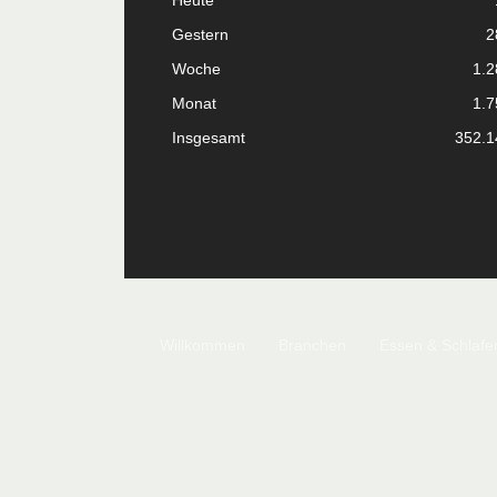
Heute
Gestern
2
Woche
1.2
Monat
1.7
Insgesamt
352.1
Willkommen
Branchen
Essen & Schlafe