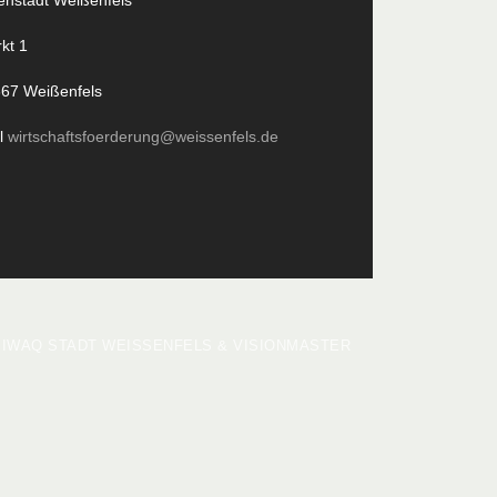
enstadt Weißenfels
kt 1
67 Weißenfels
l
wirtschaftsfoerderung@weissenfels.de
 BIWAQ STADT WEISSENFELS & VISIONMASTER