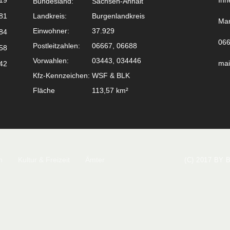
19
Inn
Bundesland:
Sachsen-Anhalt
81
Landkreis:
Burgenlandkreis
Mar
Einwohner:
37.929
84
066
Postleitzahlen:
06667, 06688
58
Vorwahlen:
03443, 034446
mai
42
Kfz-Kennzeichen:
WSF & BLK
Fläche
113,57 km²
n
Kultur & Freizeit
Ämter
(C) 2017 BY