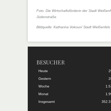
Foto: Die Wirtschaftsförderin der Stadt Weißenfe
Jüdenstraße.
Bildquelle: Katharina Vokoun/ Stadt Weißenfels
BESUCHER
Heute
2
Gestern
2
Woche
1.5
Monat
1.9
Insgesamt
352.3