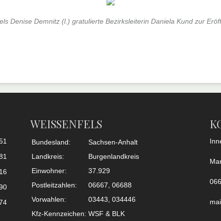
ls Denise Demnitz (l.) gratulierte Bezirksleiterin Daniela Kund zur Erö
WEISSENFELS
K
51
Inn
Bundesland:
Sachsen-Anhalt
81
Landkreis:
Burgenlandkreis
Mar
Einwohner:
37.929
16
066
Postleitzahlen:
06667, 06688
90
Vorwahlen:
03443, 034446
mai
74
Kfz-Kennzeichen:
WSF & BLK