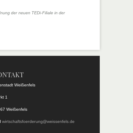
ffnung der neuen TEDi-Filiale in der
ONTAKT
enstadt Weißenfels
kt 1
67 Weißenfels
l
wirtschaftsfoerderung@weissenfels.de