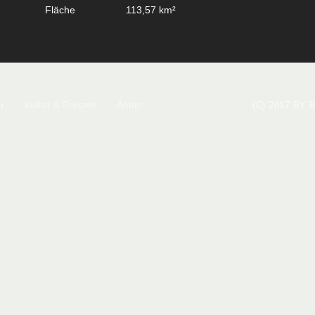
Fläche
113,57 km²
n
Kultur & Freizeit
Ämter
(C) 2017 BY